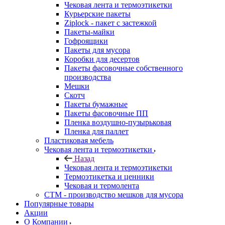
Чековая лента и термоэтикетки
Курьерские пакеты
Ziplock - пакет с застежкой
Пакеты-майки
Гофроящики
Пакеты для мусора
Коробки для десертов
Пакеты фасовочные собственного
производства
Мешки
Скотч
Пакеты бумажные
Пакеты фасовочные ПП
Пленка воздушно-пузырьковая
Пленка для паллет
Пластиковая мебель
Чековая лента и термоэтикетки
Назад
Чековая лента и термоэтикетки
Термоэтикетка и ценники
Чековая и термолента
СТМ - производство мешков для мусора
Популярные товары
Акции
О Компании