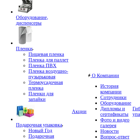
Оборудование,
диспенсеры
Пленки
Пищевая пленка
Пленка для паллет
Пленка ПВХ
Пленка воздушно-
О Компании
пузырьковая
Термоусадочная
История
пленка
компании
Пленки для
Сотрудники
запайки
Оборудование
Дипломы и
Гиб
Акции
сертификаты
упа
Фото и видео
Подарочная упаковка
галерея
Новый Год
Новости
Подарочная
Вопрос-ответ