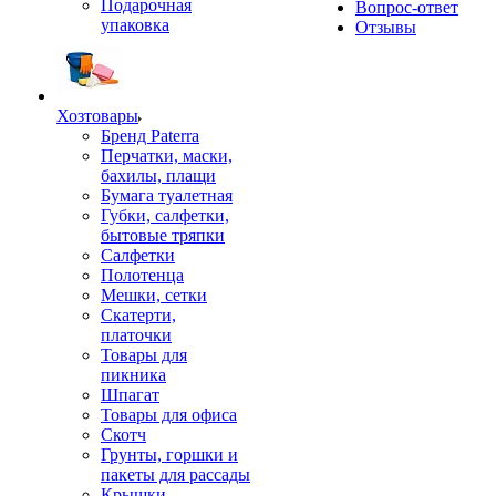
Подарочная
Вопрос-ответ
упаковка
Отзывы
Хозтовары
Бренд Paterra
Перчатки, маски,
бахилы, плащи
Бумага туалетная
Губки, салфетки,
бытовые тряпки
Салфетки
Полотенца
Мешки, сетки
Скатерти,
платочки
Товары для
пикника
Шпагат
Товары для офиса
Скотч
Грунты, горшки и
пакеты для рассады
Крышки