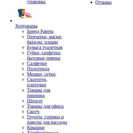
упаковка
Отзывы
Хозтовары
Бренд Paterra
Перчатки, маски,
бахилы, плащи
Бумага туалетная
Губки, салфетки,
бытовые тряпки
Салфетки
Полотенца
Мешки, сетки
Скатерти,
платочки
Товары для
пикника
Шпагат
Товары для офиса
Скотч
Грунты, горшки и
пакеты для рассады
Крышки
Хозяйственные