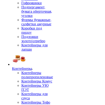
Гофроящики
Подпергамент,
бумага оберточная,
уголки
Формы бумажные,
салфетки ажурные
Коробки под
пиццу
Подложки
золото\серебро
Контейнеры для
лапши
Контейнеры
Контейнеры
полипропиленовые
Контейнеры Комус
Контейнеры УЮ
ПЭТ
Контейнеры для
соуса
Контейнеры Тефо