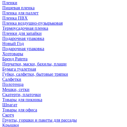
Пленки
Пищевая пленка
Пленка для паллет
Пленка ПВХ
Пленка воздушно-пузырьковая
Термоусадочная пленка
Пленки для запайки
Подарочная упаковка
Новый Год
Подарочная упаковка
Хозтовары
Бренд Paterra
Перчатки, маски, бахилы, плащи
Бумага туалетная
Губки, салфетки, бытовые тряпки
Салфетки
Полотенца
Мешки, сетки
Скатерти, платочки
Товары для пикника
Шпагат
Товары для офиса
Скотч
Грунты, горшки и пакеты для рассады
Крышки