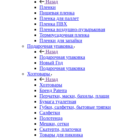
Назад
Пленки
Пищевая пленка
Пленка для паллет
Пленка ПВХ
Пленка воздушно-пузырьковая
Термоусадочная пленка
Пленки для запайки
Подарочная упаковка
Назад
Подарочная упаковка
Новый Год
Подарочная упаковка
Хозтовары
Назад
Хозтовары
Бренд Paterra
Перчатки, маски, бахилы, плащи
Бумага туалетная
Губки, салфетки, бытовые тряпки
Салфетки
Полотенца
Мешки, сетки
Скатерти, платочки
Товары для пикника