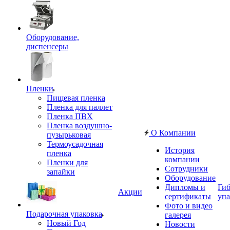
Оборудование,
диспенсеры
Пленки
Пищевая пленка
Пленка для паллет
Пленка ПВХ
Пленка воздушно-
О Компании
пузырьковая
Термоусадочная
История
пленка
компании
Пленки для
Сотрудники
запайки
Оборудование
Дипломы и
Гиб
Акции
сертификаты
упа
Фото и видео
Подарочная упаковка
галерея
Новый Год
Новости