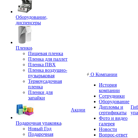
Оборудование,
диспенсеры
Пленки
Пищевая пленка
Пленка для паллет
Пленка ПВХ
Пленка воздушно-
О Компании
пузырьковая
Термоусадочная
История
пленка
компании
Пленки для
Сотрудники
запайки
Оборудование
Дипломы и
Гиб
Акции
сертификаты
упа
Фото и видео
Подарочная упаковка
галерея
Новый Год
Новости
Подарочная
Вопрос-ответ