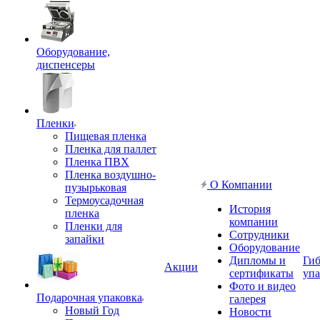
Оборудование,
диспенсеры
Пленки
Пищевая пленка
Пленка для паллет
Пленка ПВХ
Пленка воздушно-
О Компании
пузырьковая
Термоусадочная
История
пленка
компании
Пленки для
Сотрудники
запайки
Оборудование
Дипломы и
Гиб
Акции
сертификаты
упа
Фото и видео
Подарочная упаковка
галерея
Новый Год
Новости