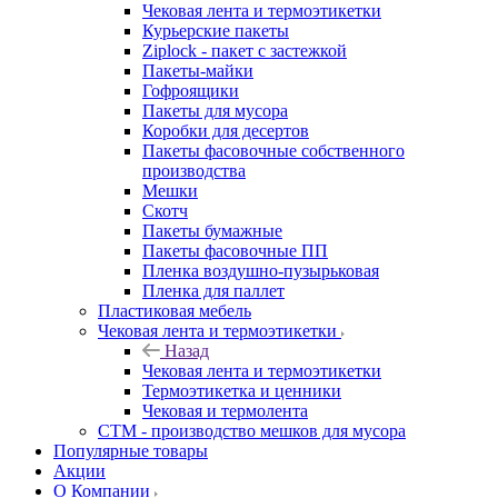
Чековая лента и термоэтикетки
Курьерские пакеты
Ziplock - пакет с застежкой
Пакеты-майки
Гофроящики
Пакеты для мусора
Коробки для десертов
Пакеты фасовочные собственного
производства
Мешки
Скотч
Пакеты бумажные
Пакеты фасовочные ПП
Пленка воздушно-пузырьковая
Пленка для паллет
Пластиковая мебель
Чековая лента и термоэтикетки
Назад
Чековая лента и термоэтикетки
Термоэтикетка и ценники
Чековая и термолента
СТМ - производство мешков для мусора
Популярные товары
Акции
О Компании