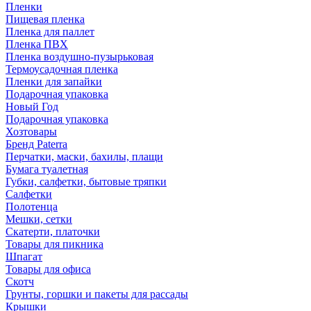
Пленки
Пищевая пленка
Пленка для паллет
Пленка ПВХ
Пленка воздушно-пузырьковая
Термоусадочная пленка
Пленки для запайки
Подарочная упаковка
Новый Год
Подарочная упаковка
Хозтовары
Бренд Paterra
Перчатки, маски, бахилы, плащи
Бумага туалетная
Губки, салфетки, бытовые тряпки
Салфетки
Полотенца
Мешки, сетки
Скатерти, платочки
Товары для пикника
Шпагат
Товары для офиса
Скотч
Грунты, горшки и пакеты для рассады
Крышки