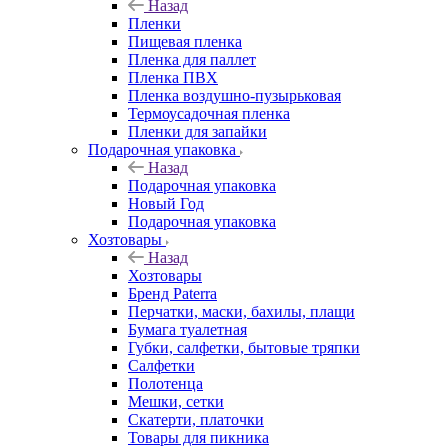
Назад
Пленки
Пищевая пленка
Пленка для паллет
Пленка ПВХ
Пленка воздушно-пузырьковая
Термоусадочная пленка
Пленки для запайки
Подарочная упаковка
Назад
Подарочная упаковка
Новый Год
Подарочная упаковка
Хозтовары
Назад
Хозтовары
Бренд Paterra
Перчатки, маски, бахилы, плащи
Бумага туалетная
Губки, салфетки, бытовые тряпки
Салфетки
Полотенца
Мешки, сетки
Скатерти, платочки
Товары для пикника