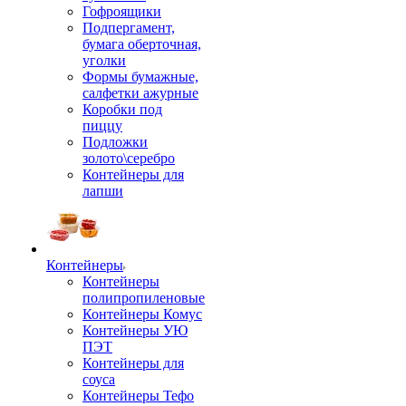
Гофроящики
Подпергамент,
бумага оберточная,
уголки
Формы бумажные,
салфетки ажурные
Коробки под
пиццу
Подложки
золото\серебро
Контейнеры для
лапши
Контейнеры
Контейнеры
полипропиленовые
Контейнеры Комус
Контейнеры УЮ
ПЭТ
Контейнеры для
соуса
Контейнеры Тефо