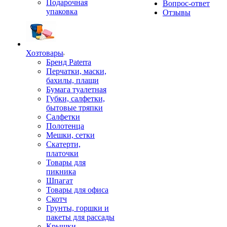
Подарочная
Вопрос-ответ
упаковка
Отзывы
Хозтовары
Бренд Paterra
Перчатки, маски,
бахилы, плащи
Бумага туалетная
Губки, салфетки,
бытовые тряпки
Салфетки
Полотенца
Мешки, сетки
Скатерти,
платочки
Товары для
пикника
Шпагат
Товары для офиса
Скотч
Грунты, горшки и
пакеты для рассады
Крышки