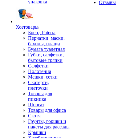
упаковка
Отзывы
Хозтовары
Бренд Paterra
Перчатки, маски,
бахилы, плащи
Бумага туалетная
Губки, салфетки,
бытовые тряпки
Салфетки
Полотенца
Мешки, сетки
Скатерти,
платочки
Товары для
пикника
Шпагат
Товары для офиса
Скотч
Грунты, горшки и
пакеты для рассады
Крышки
Хозяйственные