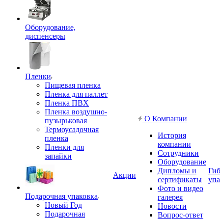
Оборудование,
диспенсеры
Пленки
Пищевая пленка
Пленка для паллет
Пленка ПВХ
Пленка воздушно-
О Компании
пузырьковая
Термоусадочная
История
пленка
компании
Пленки для
Сотрудники
запайки
Оборудование
Дипломы и
Гиб
Акции
сертификаты
упа
Фото и видео
Подарочная упаковка
галерея
Новый Год
Новости
Подарочная
Вопрос-ответ