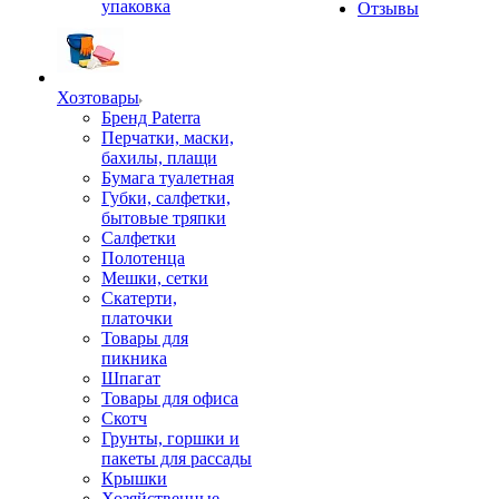
упаковка
Отзывы
Хозтовары
Бренд Paterra
Перчатки, маски,
бахилы, плащи
Бумага туалетная
Губки, салфетки,
бытовые тряпки
Салфетки
Полотенца
Мешки, сетки
Скатерти,
платочки
Товары для
пикника
Шпагат
Товары для офиса
Скотч
Грунты, горшки и
пакеты для рассады
Крышки
Хозяйственные