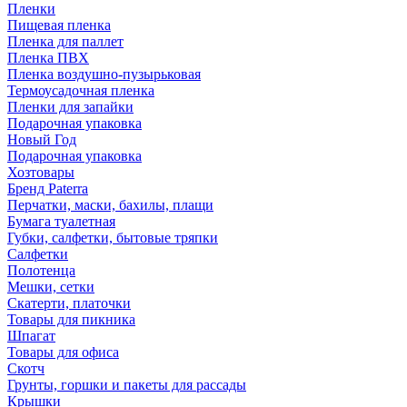
Пленки
Пищевая пленка
Пленка для паллет
Пленка ПВХ
Пленка воздушно-пузырьковая
Термоусадочная пленка
Пленки для запайки
Подарочная упаковка
Новый Год
Подарочная упаковка
Хозтовары
Бренд Paterra
Перчатки, маски, бахилы, плащи
Бумага туалетная
Губки, салфетки, бытовые тряпки
Салфетки
Полотенца
Мешки, сетки
Скатерти, платочки
Товары для пикника
Шпагат
Товары для офиса
Скотч
Грунты, горшки и пакеты для рассады
Крышки