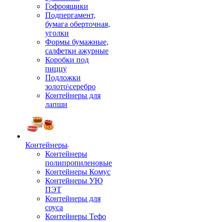
Гофроящики
Подпергамент,
бумага оберточная,
уголки
Формы бумажные,
салфетки ажурные
Коробки под
пиццу
Подложки
золото\серебро
Контейнеры для
лапши
Контейнеры
Контейнеры
полипропиленовые
Контейнеры Комус
Контейнеры УЮ
ПЭТ
Контейнеры для
соуса
Контейнеры Тефо