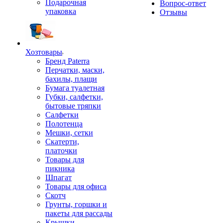
Подарочная
Вопрос-ответ
упаковка
Отзывы
Хозтовары
Бренд Paterra
Перчатки, маски,
бахилы, плащи
Бумага туалетная
Губки, салфетки,
бытовые тряпки
Салфетки
Полотенца
Мешки, сетки
Скатерти,
платочки
Товары для
пикника
Шпагат
Товары для офиса
Скотч
Грунты, горшки и
пакеты для рассады
Крышки