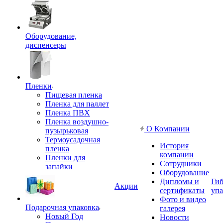
Оборудование,
диспенсеры
Пленки
Пищевая пленка
Пленка для паллет
Пленка ПВХ
Пленка воздушно-
О Компании
пузырьковая
Термоусадочная
История
пленка
компании
Пленки для
Сотрудники
запайки
Оборудование
Дипломы и
Гиб
Акции
сертификаты
упа
Фото и видео
Подарочная упаковка
галерея
Новый Год
Новости