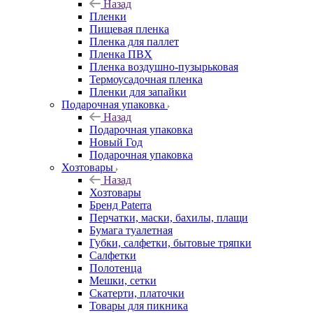
Назад
Пленки
Пищевая пленка
Пленка для паллет
Пленка ПВХ
Пленка воздушно-пузырьковая
Термоусадочная пленка
Пленки для запайки
Подарочная упаковка
Назад
Подарочная упаковка
Новый Год
Подарочная упаковка
Хозтовары
Назад
Хозтовары
Бренд Paterra
Перчатки, маски, бахилы, плащи
Бумага туалетная
Губки, салфетки, бытовые тряпки
Салфетки
Полотенца
Мешки, сетки
Скатерти, платочки
Товары для пикника