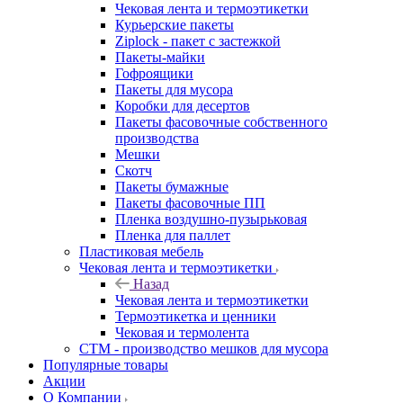
Чековая лента и термоэтикетки
Курьерские пакеты
Ziplock - пакет с застежкой
Пакеты-майки
Гофроящики
Пакеты для мусора
Коробки для десертов
Пакеты фасовочные собственного
производства
Мешки
Скотч
Пакеты бумажные
Пакеты фасовочные ПП
Пленка воздушно-пузырьковая
Пленка для паллет
Пластиковая мебель
Чековая лента и термоэтикетки
Назад
Чековая лента и термоэтикетки
Термоэтикетка и ценники
Чековая и термолента
СТМ - производство мешков для мусора
Популярные товары
Акции
О Компании