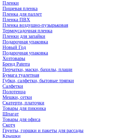
Пленки
Пищевая пленка
Пленка для паллет
Пленка ПВХ
Пленка воздушно-пузырьковая
Термоусадочная пленка
Пленки для запайки
Подарочная упаковка
Новый Год
Подарочная упаковка
Хозтовары
Бренд Paterra
Перчатки, маски, бахилы, плащи
Бумага туалетная
Губки, салфетки, бытовые тряпки
Салфетки
Полотенца
Мешки, сетки
Скатерти, платочки
Товары для пикника
Шпагат
Товары для офиса
Скотч
Грунты, горшки и пакеты для рассады
Крышки