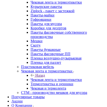
Чековая лента и термоэтикетки
Курьерские пакеты
Ziplock - пакет с застежкой
Пакеты-майки
Гофроящики
Пакеты для мусора
Коробки для десертов
Пакеты фасовочные собственного
производства
Мешки
Скотч
Пакеты бумажные
Пакеты фасовочные ПП
Пленка воздушно-пузырьковая
Пленка для паллет
Пластиковая мебель
Чековая лента и термоэтикетки
Назад
Чековая лента и термоэтикетки
Термоэтикетка и ценники
Чековая и термолента
СТМ - производство мешков для мусора
Популярные товары
Акции
О Компании