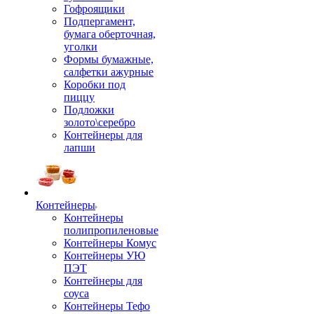
Гофроящики
Подпергамент,
бумага оберточная,
уголки
Формы бумажные,
салфетки ажурные
Коробки под
пиццу
Подложки
золото\серебро
Контейнеры для
лапши
Контейнеры
Контейнеры
полипропиленовые
Контейнеры Комус
Контейнеры УЮ
ПЭТ
Контейнеры для
соуса
Контейнеры Тефо