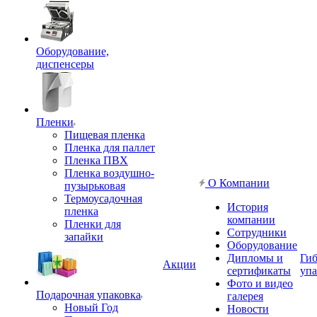
Оборудование,
диспенсеры
Пленки
Пищевая пленка
Пленка для паллет
Пленка ПВХ
Пленка воздушно-
О Компании
пузырьковая
Термоусадочная
История
пленка
компании
Пленки для
Сотрудники
запайки
Оборудование
Дипломы и
Гиб
Акции
сертификаты
упа
Фото и видео
Подарочная упаковка
галерея
Новый Год
Новости