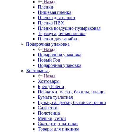
Назад
Пленки
Пищевая пленка
Пленка для паллет
Пленка ПВХ
Пленка воздушно-пузырьковая
Термоусадочная пленка
Пленки для запайки
Подарочная упаковка
Назад
Подарочная упаковка
Новый Год
Подарочная упаковка
Хозтовары
Назад
Хозтовары
Бренд Paterra
Перчатки, маски, бахилы, плащи
Бумага туалетная
Губки, салфетки, бытовые тряпки
Салфетки
Полотенца
Мешки, сетки
Скатерти, платочки
Товары для пикника