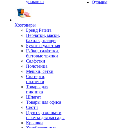
упаковка
Отзывы
Хозтовары
Бренд Paterra
Перчатки, маски,
бахилы, плащи
Бумага туалетная
Губки, салфетки,
бытовые тряпки
Салфетки
Полотенца
Мешки, сетки
Скатерти,
платочки
Товары для
пикника
Шпагат
Товары для офиса
Скотч
Грунты, горшки и
пакеты для рассады
Крышки
Хозяйственные