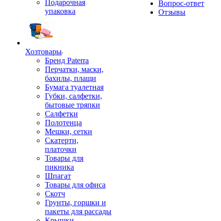
Подарочная
Вопрос-ответ
упаковка
Отзывы
Хозтовары
Бренд Paterra
Перчатки, маски,
бахилы, плащи
Бумага туалетная
Губки, салфетки,
бытовые тряпки
Салфетки
Полотенца
Мешки, сетки
Скатерти,
платочки
Товары для
пикника
Шпагат
Товары для офиса
Скотч
Грунты, горшки и
пакеты для рассады
Крышки