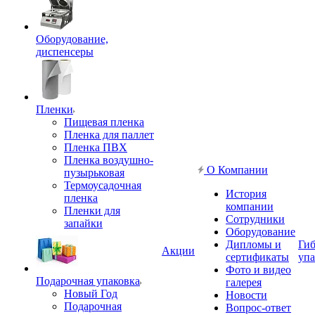
Оборудование,
диспенсеры
Пленки
Пищевая пленка
Пленка для паллет
Пленка ПВХ
Пленка воздушно-
О Компании
пузырьковая
Термоусадочная
История
пленка
компании
Пленки для
Сотрудники
запайки
Оборудование
Дипломы и
Гиб
Акции
сертификаты
упа
Фото и видео
Подарочная упаковка
галерея
Новый Год
Новости
Подарочная
Вопрос-ответ