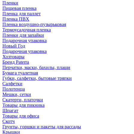
Пленки
Пищевая пленка
Пленка для паллет
Пленка ПВХ
Пленка воздушно-пузырьковая
Термоусадочная пленка
Пленки для запайки
Подарочная упаковка
Новый Год
Подарочная упаковка
Хозтовары
Бренд Paterra
Перчатки, маски, бахилы, плащи
Бумага туалетная
Губки, салфетки, бытовые тряпки
Салфетки
Полотенца
Мешки, сетки
Скатерти, платочки
Товары для пикника
Шпагат
Товары для офиса
Скотч
Грунты, горшки и пакеты для рассады
Крышки