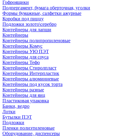
Гофроящики
Подпергамент, бумага оберточная, уголки
Формы бумажные, салфетки ажурные
Коробки под пиццу
Подложки золото\серебро
Контейнеры для лапши
Контейнеры
Контейнеры полипропиленовые
Контейнеры Комус
Контейнеры УЮ ПЭТ
Контейнеры для соуса
Контейнеры Тефо
Контейнеры Стиролпласт
Контейнеры Интерпластик
Контейнеры алюминиевые
Контейнеры под кусок торта
Контейнеры разные
Контейнеры для яиц
Пластиковая упаковка
Банки, ведро
Лотки
Бутылки ПЭТ
Подложки
Пленки полиэтиленовые
Оборудование, диспенсеры