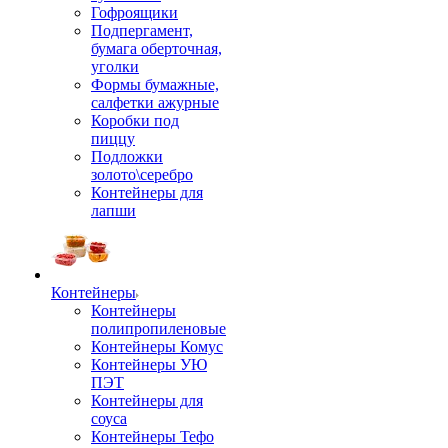
Гофроящики
Подпергамент,
бумага оберточная,
уголки
Формы бумажные,
салфетки ажурные
Коробки под
пиццу
Подложки
золото\серебро
Контейнеры для
лапши
Контейнеры
Контейнеры
полипропиленовые
Контейнеры Комус
Контейнеры УЮ
ПЭТ
Контейнеры для
соуса
Контейнеры Тефо