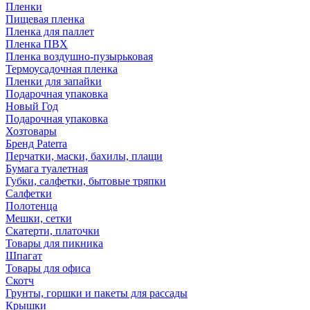
Пленки
Пищевая пленка
Пленка для паллет
Пленка ПВХ
Пленка воздушно-пузырьковая
Термоусадочная пленка
Пленки для запайки
Подарочная упаковка
Новый Год
Подарочная упаковка
Хозтовары
Бренд Paterra
Перчатки, маски, бахилы, плащи
Бумага туалетная
Губки, салфетки, бытовые тряпки
Салфетки
Полотенца
Мешки, сетки
Скатерти, платочки
Товары для пикника
Шпагат
Товары для офиса
Скотч
Грунты, горшки и пакеты для рассады
Крышки