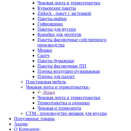
Чековая лента и термоэтикетки
Курьерские пакеты
Ziplock - пакет с застежкой
Пакеты-майки
Гофроящики
Пакеты для мусора
Коробки для десертов
Пакеты фасовочные собственного
производства
Мешки
Скотч
Пакеты бумажные
Пакеты фасовочные ПП
Пленка воздушно-пузырьковая
Пленка для паллет
Пластиковая мебель
Чековая лента и термоэтикетки
Назад
Чековая лента и термоэтикетки
Термоэтикетка и ценники
Чековая и термолента
СТМ - производство мешков для мусора
Популярные товары
Акции
О Компании