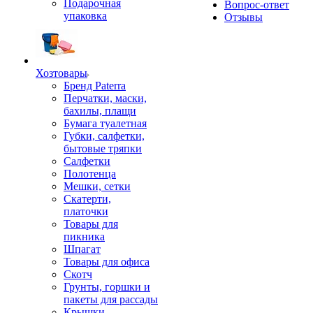
Подарочная
Вопрос-ответ
упаковка
Отзывы
Хозтовары
Бренд Paterra
Перчатки, маски,
бахилы, плащи
Бумага туалетная
Губки, салфетки,
бытовые тряпки
Салфетки
Полотенца
Мешки, сетки
Скатерти,
платочки
Товары для
пикника
Шпагат
Товары для офиса
Скотч
Грунты, горшки и
пакеты для рассады
Крышки