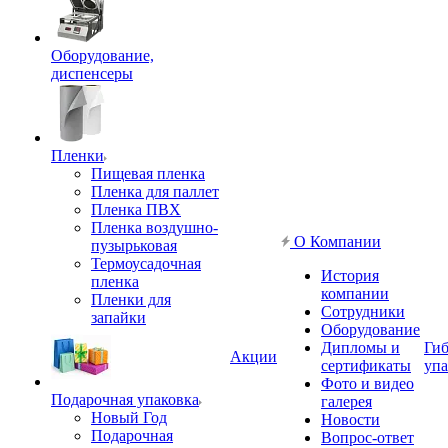
Оборудование,
диспенсеры
Пленки
Пищевая пленка
Пленка для паллет
Пленка ПВХ
Пленка воздушно-
О Компании
пузырьковая
Термоусадочная
История
пленка
компании
Пленки для
Сотрудники
запайки
Оборудование
Дипломы и
Гиб
Акции
сертификаты
упа
Фото и видео
Подарочная упаковка
галерея
Новый Год
Новости
Подарочная
Вопрос-ответ