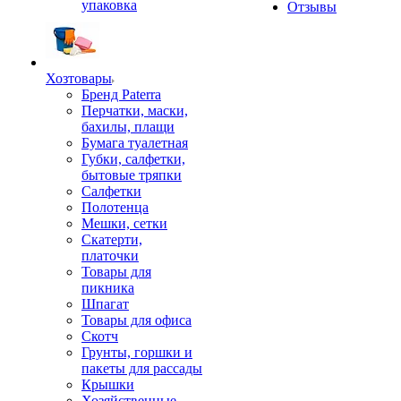
упаковка
Отзывы
Хозтовары
Бренд Paterra
Перчатки, маски,
бахилы, плащи
Бумага туалетная
Губки, салфетки,
бытовые тряпки
Салфетки
Полотенца
Мешки, сетки
Скатерти,
платочки
Товары для
пикника
Шпагат
Товары для офиса
Скотч
Грунты, горшки и
пакеты для рассады
Крышки
Хозяйственные