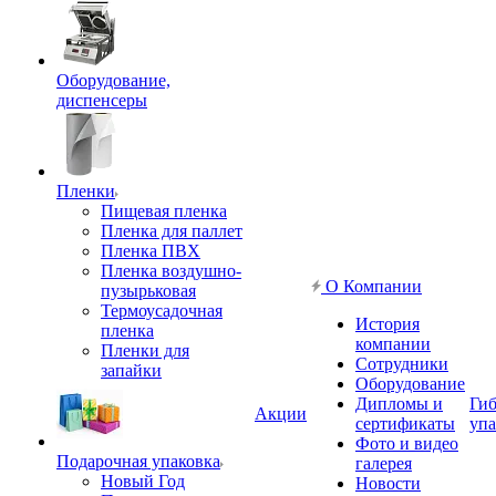
Оборудование,
диспенсеры
Пленки
Пищевая пленка
Пленка для паллет
Пленка ПВХ
Пленка воздушно-
О Компании
пузырьковая
Термоусадочная
История
пленка
компании
Пленки для
Сотрудники
запайки
Оборудование
Дипломы и
Гиб
Акции
сертификаты
упа
Фото и видео
Подарочная упаковка
галерея
Новый Год
Новости