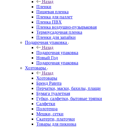
Назад
Пленки
Пищевая пленка
Пленка для паллет
Пленка ПВХ
Пленка воздушно-пузырьковая
Термоусадочная пленка
Пленки для запайки
Подарочная упаковка
Назад
Подарочная упаковка
Новый Год
Подарочная упаковка
Хозтовары
Назад
Хозтовары
Бренд Paterra
Перчатки, маски, бахилы, плащи
Бумага туалетная
Губки, салфетки, бытовые тряпки
Салфетки
Полотенца
Мешки, сетки
Скатерти, платочки
Товары для пикника