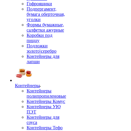
Гофроящики
Подпергамент,
бумага оберточная,
уголки
Формы бумажные,
салфетки ажурные
Коробки под
пиццу
Подложки
золото\серебро
Контейнеры для
лапши
Контейнеры
Контейнеры
полипропиленовые
Контейнеры Комус
Контейнеры УЮ
ПЭТ
Контейнеры для
соуса
Контейнеры Тефо