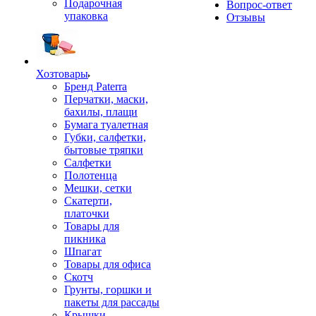
Подарочная
Вопрос-ответ
упаковка
Отзывы
Хозтовары
Бренд Paterra
Перчатки, маски,
бахилы, плащи
Бумага туалетная
Губки, салфетки,
бытовые тряпки
Салфетки
Полотенца
Мешки, сетки
Скатерти,
платочки
Товары для
пикника
Шпагат
Товары для офиса
Скотч
Грунты, горшки и
пакеты для рассады
Крышки