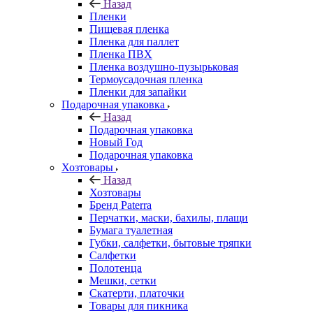
Назад
Пленки
Пищевая пленка
Пленка для паллет
Пленка ПВХ
Пленка воздушно-пузырьковая
Термоусадочная пленка
Пленки для запайки
Подарочная упаковка
Назад
Подарочная упаковка
Новый Год
Подарочная упаковка
Хозтовары
Назад
Хозтовары
Бренд Paterra
Перчатки, маски, бахилы, плащи
Бумага туалетная
Губки, салфетки, бытовые тряпки
Салфетки
Полотенца
Мешки, сетки
Скатерти, платочки
Товары для пикника