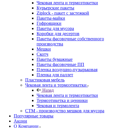
Чековая лента и термоэтикетки
Курьерские пакеты
Ziplock - пакет с застежкой
Пакеты-майки
Гофроящики
Пакеты для мусора
Коробки для десертов
Пакеты фасовочные собственного
производства
Мешки
Скотч
Пакеты бумажные
Пакеты фасовочные ПП
Пленка воздушно-пузырьковая
Пленка для паллет
Пластиковая мебель
Чековая лента и термоэтикетки
Назад
Чековая лента и термоэтикетки
Термоэтикетка и ценники
Чековая и термолента
СТМ - производство мешков для мусора
Популярные товары
Акции
О Компании