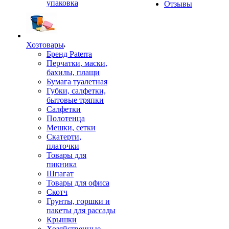
упаковка
Отзывы
Хозтовары
Бренд Paterra
Перчатки, маски,
бахилы, плащи
Бумага туалетная
Губки, салфетки,
бытовые тряпки
Салфетки
Полотенца
Мешки, сетки
Скатерти,
платочки
Товары для
пикника
Шпагат
Товары для офиса
Скотч
Грунты, горшки и
пакеты для рассады
Крышки
Хозяйственные