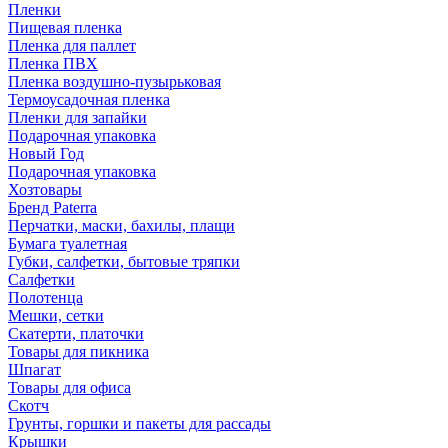
Пленки
Пищевая пленка
Пленка для паллет
Пленка ПВХ
Пленка воздушно-пузырьковая
Термоусадочная пленка
Пленки для запайки
Подарочная упаковка
Новый Год
Подарочная упаковка
Хозтовары
Бренд Paterra
Перчатки, маски, бахилы, плащи
Бумага туалетная
Губки, салфетки, бытовые тряпки
Салфетки
Полотенца
Мешки, сетки
Скатерти, платочки
Товары для пикника
Шпагат
Товары для офиса
Скотч
Грунты, горшки и пакеты для рассады
Крышки