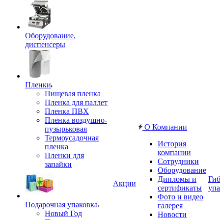
Оборудование,
диспенсеры
Пленки
Пищевая пленка
Пленка для паллет
Пленка ПВХ
Пленка воздушно-
О Компании
пузырьковая
Термоусадочная
История
пленка
компании
Пленки для
Сотрудники
запайки
Оборудование
Дипломы и
Гиб
Акции
сертификаты
упа
Фото и видео
Подарочная упаковка
галерея
Новый Год
Новости