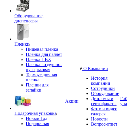
Оборудование,
диспенсеры
Пленки
Пищевая пленка
Пленка для паллет
Пленка ПВХ
Пленка воздушно-
О Компании
пузырьковая
Термоусадочная
История
пленка
компании
Пленки для
Сотрудники
запайки
Оборудование
Дипломы и
Гиб
Акции
сертификаты
упа
Фото и видео
Подарочная упаковка
галерея
Новый Год
Новости
Подарочная
Вопрос-ответ