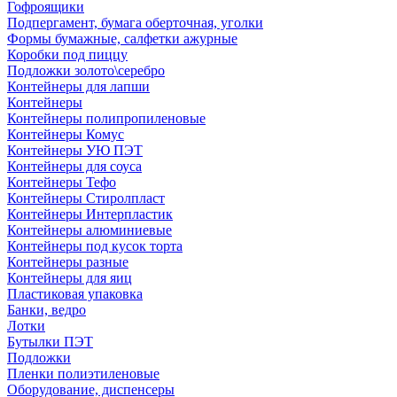
Гофроящики
Подпергамент, бумага оберточная, уголки
Формы бумажные, салфетки ажурные
Коробки под пиццу
Подложки золото\серебро
Контейнеры для лапши
Контейнеры
Контейнеры полипропиленовые
Контейнеры Комус
Контейнеры УЮ ПЭТ
Контейнеры для соуса
Контейнеры Тефо
Контейнеры Стиролпласт
Контейнеры Интерпластик
Контейнеры алюминиевые
Контейнеры под кусок торта
Контейнеры разные
Контейнеры для яиц
Пластиковая упаковка
Банки, ведро
Лотки
Бутылки ПЭТ
Подложки
Пленки полиэтиленовые
Оборудование, диспенсеры