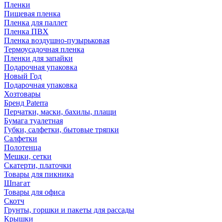
Пленки
Пищевая пленка
Пленка для паллет
Пленка ПВХ
Пленка воздушно-пузырьковая
Термоусадочная пленка
Пленки для запайки
Подарочная упаковка
Новый Год
Подарочная упаковка
Хозтовары
Бренд Paterra
Перчатки, маски, бахилы, плащи
Бумага туалетная
Губки, салфетки, бытовые тряпки
Салфетки
Полотенца
Мешки, сетки
Скатерти, платочки
Товары для пикника
Шпагат
Товары для офиса
Скотч
Грунты, горшки и пакеты для рассады
Крышки