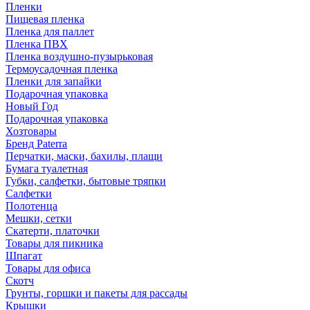
Пленки
Пищевая пленка
Пленка для паллет
Пленка ПВХ
Пленка воздушно-пузырьковая
Термоусадочная пленка
Пленки для запайки
Подарочная упаковка
Новый Год
Подарочная упаковка
Хозтовары
Бренд Paterra
Перчатки, маски, бахилы, плащи
Бумага туалетная
Губки, салфетки, бытовые тряпки
Салфетки
Полотенца
Мешки, сетки
Скатерти, платочки
Товары для пикника
Шпагат
Товары для офиса
Скотч
Грунты, горшки и пакеты для рассады
Крышки