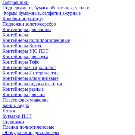
Гофроящики
Подпергамент, бумага оберточная, уголки
Формы бумажные, салфетки ажурные
Коробки под пиццу
Подложки золото\серебро
Контейнеры для лапши
Контейнеры
Контейнеры полипропиленовые
Контейнеры Комус
Контейнеры УЮ ПЭТ
Контейнеры для соуса
Контейнеры Тефо
Контейнеры Стиролпласт
Контейнеры Интерпластик
Контейнеры алюминиевые
Контейнеры под кусок торта
Контейнеры разные
Контейнеры для яиц
Пластиковая упаковка
Банки, ведро
Лотки
Бутылки ПЭТ
Подложки
Пленки полиэтиленовые
Оборудование, диспенсеры