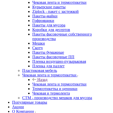
Чековая лента и термоэтикетки
Курьерские пакеты
Ziplock - пакет с застежкой
Пакеты-майки
Гофроящики
Пакеты для мусора
Коробки для десертов
Пакеты фасовочные собственного
производства
Мешки
Скотч
Пакеты бумажные
Пакеты фасовочные ПП
Пленка воздушно-пузырьковая
Пленка для паллет
Пластиковая мебель
Чековая лента и термоэтикетки
Назад
Чековая лента и термоэтикетки
Термоэтикетка и ценники
Чековая и термолента
СТМ - производство мешков для мусора
Популярные товары
Акции
О Компании