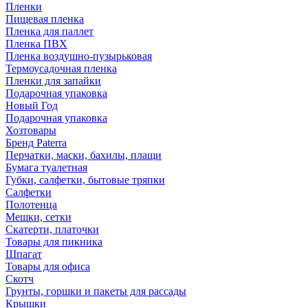
Пленки
Пищевая пленка
Пленка для паллет
Пленка ПВХ
Пленка воздушно-пузырьковая
Термоусадочная пленка
Пленки для запайки
Подарочная упаковка
Новый Год
Подарочная упаковка
Хозтовары
Бренд Paterra
Перчатки, маски, бахилы, плащи
Бумага туалетная
Губки, салфетки, бытовые тряпки
Салфетки
Полотенца
Мешки, сетки
Скатерти, платочки
Товары для пикника
Шпагат
Товары для офиса
Скотч
Грунты, горшки и пакеты для рассады
Крышки