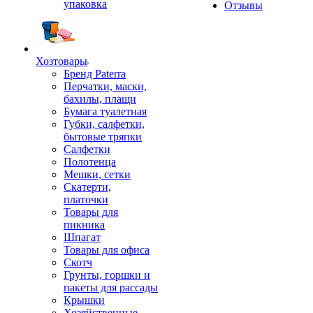
упаковка
Отзывы
Хозтовары
Бренд Paterra
Перчатки, маски,
бахилы, плащи
Бумага туалетная
Губки, салфетки,
бытовые тряпки
Салфетки
Полотенца
Мешки, сетки
Скатерти,
платочки
Товары для
пикника
Шпагат
Товары для офиса
Скотч
Грунты, горшки и
пакеты для рассады
Крышки
Хозяйственные