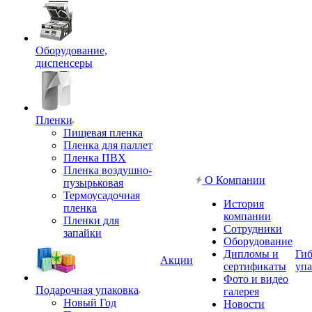
Оборудование,
диспенсеры
Пленки
Пищевая пленка
Пленка для паллет
Пленка ПВХ
Пленка воздушно-
О Компании
пузырьковая
Термоусадочная
История
пленка
компании
Пленки для
Сотрудники
запайки
Оборудование
Дипломы и
Гиб
Акции
сертификаты
упа
Фото и видео
Подарочная упаковка
галерея
Новый Год
Новости