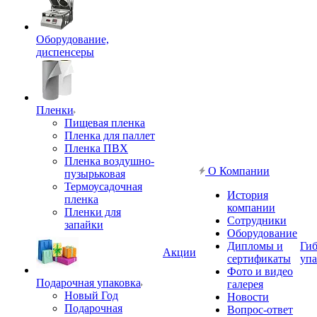
Оборудование,
диспенсеры
Пленки
Пищевая пленка
Пленка для паллет
Пленка ПВХ
Пленка воздушно-
О Компании
пузырьковая
Термоусадочная
История
пленка
компании
Пленки для
Сотрудники
запайки
Оборудование
Дипломы и
Гиб
Акции
сертификаты
упа
Фото и видео
Подарочная упаковка
галерея
Новый Год
Новости
Подарочная
Вопрос-ответ