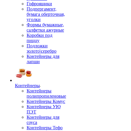
Гофроящики
Подпергамент,
бумага оберточная,
уголки
Формы бумажные,
салфетки ажурные
Коробки под
пиццу
Подложки
золото\серебро
Контейнеры для
лапши
Контейнеры
Контейнеры
полипропиленовые
Контейнеры Комус
Контейнеры УЮ
ПЭТ
Контейнеры для
соуса
Контейнеры Тефо