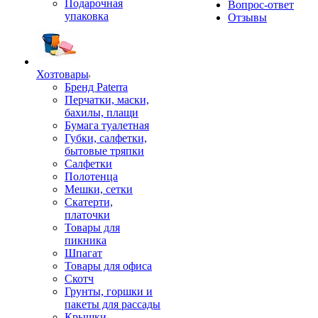
Подарочная
Вопрос-ответ
упаковка
Отзывы
Хозтовары
Бренд Paterra
Перчатки, маски,
бахилы, плащи
Бумага туалетная
Губки, салфетки,
бытовые тряпки
Салфетки
Полотенца
Мешки, сетки
Скатерти,
платочки
Товары для
пикника
Шпагат
Товары для офиса
Скотч
Грунты, горшки и
пакеты для рассады
Крышки