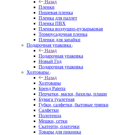
Назад
Пленки
Пищевая пленка
Пленка для паллет
Пленка ПВХ
Пленка воздушно-пузырьковая
Термоусадочная пленка
Пленки для запайки
Подарочная упаковка
Назад
Подарочная упаковка
Новый Год
Подарочная упаковка
Хозтовары
Назад
Хозтовары
Бренд Paterra
Перчатки, маски, бахилы, плащи
Бумага туалетная
Губки, салфетки, бытовые тряпки
Салфетки
Полотенца
Мешки, сетки
Скатерти, платочки
Товары для пикника