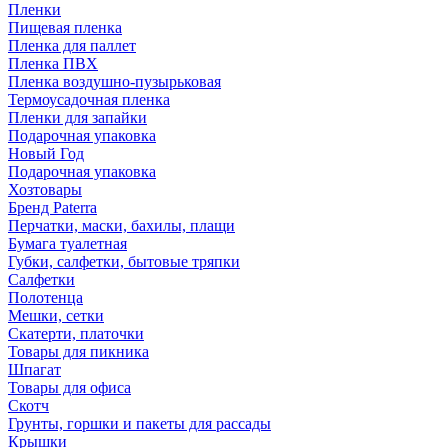
Пленки
Пищевая пленка
Пленка для паллет
Пленка ПВХ
Пленка воздушно-пузырьковая
Термоусадочная пленка
Пленки для запайки
Подарочная упаковка
Новый Год
Подарочная упаковка
Хозтовары
Бренд Paterra
Перчатки, маски, бахилы, плащи
Бумага туалетная
Губки, салфетки, бытовые тряпки
Салфетки
Полотенца
Мешки, сетки
Скатерти, платочки
Товары для пикника
Шпагат
Товары для офиса
Скотч
Грунты, горшки и пакеты для рассады
Крышки