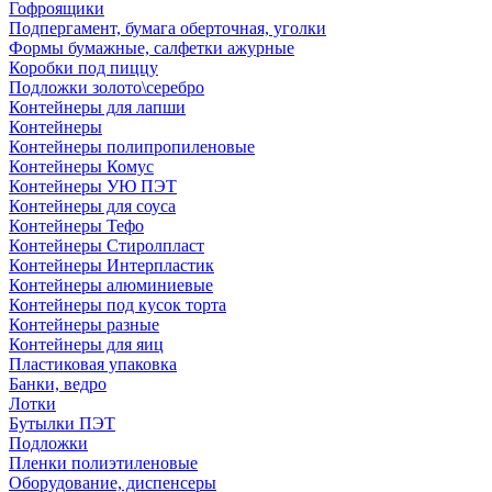
Гофроящики
Подпергамент, бумага оберточная, уголки
Формы бумажные, салфетки ажурные
Коробки под пиццу
Подложки золото\серебро
Контейнеры для лапши
Контейнеры
Контейнеры полипропиленовые
Контейнеры Комус
Контейнеры УЮ ПЭТ
Контейнеры для соуса
Контейнеры Тефо
Контейнеры Стиролпласт
Контейнеры Интерпластик
Контейнеры алюминиевые
Контейнеры под кусок торта
Контейнеры разные
Контейнеры для яиц
Пластиковая упаковка
Банки, ведро
Лотки
Бутылки ПЭТ
Подложки
Пленки полиэтиленовые
Оборудование, диспенсеры