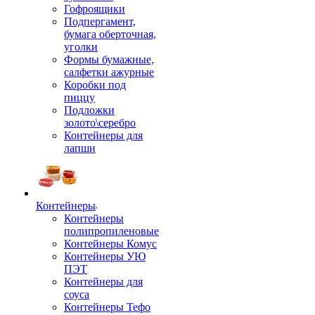
Гофроящики
Подпергамент,
бумага оберточная,
уголки
Формы бумажные,
салфетки ажурные
Коробки под
пиццу
Подложки
золото\серебро
Контейнеры для
лапши
Контейнеры
Контейнеры
полипропиленовые
Контейнеры Комус
Контейнеры УЮ
ПЭТ
Контейнеры для
соуса
Контейнеры Тефо