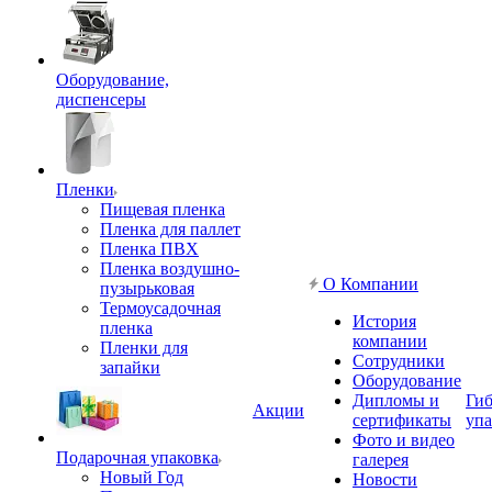
Оборудование,
диспенсеры
Пленки
Пищевая пленка
Пленка для паллет
Пленка ПВХ
Пленка воздушно-
О Компании
пузырьковая
Термоусадочная
История
пленка
компании
Пленки для
Сотрудники
запайки
Оборудование
Дипломы и
Гиб
Акции
сертификаты
упа
Фото и видео
Подарочная упаковка
галерея
Новый Год
Новости