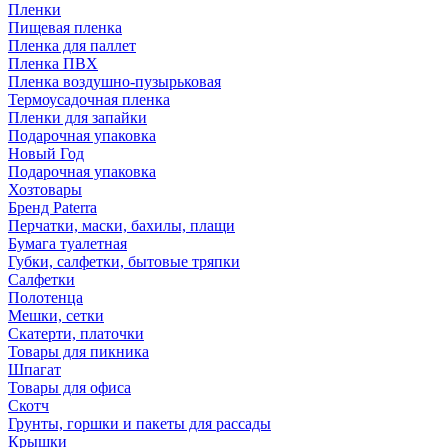
Пленки
Пищевая пленка
Пленка для паллет
Пленка ПВХ
Пленка воздушно-пузырьковая
Термоусадочная пленка
Пленки для запайки
Подарочная упаковка
Новый Год
Подарочная упаковка
Хозтовары
Бренд Paterra
Перчатки, маски, бахилы, плащи
Бумага туалетная
Губки, салфетки, бытовые тряпки
Салфетки
Полотенца
Мешки, сетки
Скатерти, платочки
Товары для пикника
Шпагат
Товары для офиса
Скотч
Грунты, горшки и пакеты для рассады
Крышки