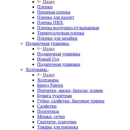
Назад
Пленки
Пищевая пленка
Пленка для паллет
Пленка ПВХ
Пленка воздушно-пузырьковая
Термоусадочная пленка
Пленки для запайки
Подарочная упаковка
Назад
Подарочная упаковка
Новый Год
Подарочная упаковка
Хозтовары
Назад
Хозтовары
Бренд Paterra
Перчатки, маски, бахилы, плащи
Бумага туалетная
Губки, салфетки, бытовые тряпки
Салфетки
Полотенца
Мешки, сетки
Скатерти, платочки
Товары для пикника