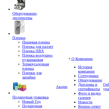
Оборудование,
диспенсеры
Пленки
Пищевая пленка
Пленка для паллет
Пленка ПВХ
Пленка воздушно-
О Компании
пузырьковая
Термоусадочная
История
пленка
компании
Пленки для
Сотрудники
запайки
Оборудование
Дипломы и
Гиб
Акции
сертификаты
упа
Фото и видео
Подарочная упаковка
галерея
Новый Год
Новости
Подарочная
Вопрос-ответ