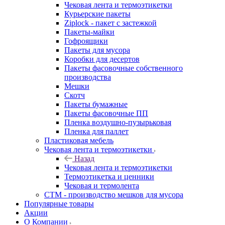
Чековая лента и термоэтикетки
Курьерские пакеты
Ziplock - пакет с застежкой
Пакеты-майки
Гофроящики
Пакеты для мусора
Коробки для десертов
Пакеты фасовочные собственного
производства
Мешки
Скотч
Пакеты бумажные
Пакеты фасовочные ПП
Пленка воздушно-пузырьковая
Пленка для паллет
Пластиковая мебель
Чековая лента и термоэтикетки
Назад
Чековая лента и термоэтикетки
Термоэтикетка и ценники
Чековая и термолента
СТМ - производство мешков для мусора
Популярные товары
Акции
О Компании