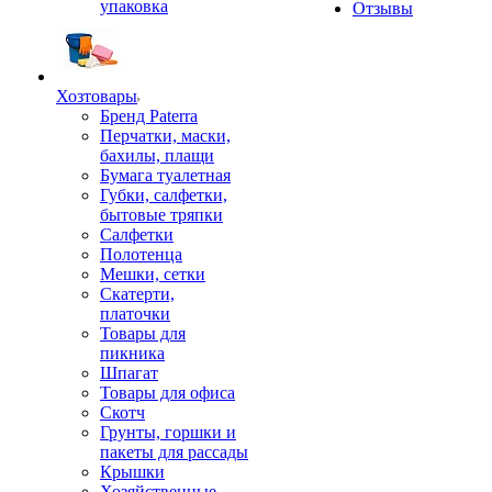
упаковка
Отзывы
Хозтовары
Бренд Paterra
Перчатки, маски,
бахилы, плащи
Бумага туалетная
Губки, салфетки,
бытовые тряпки
Салфетки
Полотенца
Мешки, сетки
Скатерти,
платочки
Товары для
пикника
Шпагат
Товары для офиса
Скотч
Грунты, горшки и
пакеты для рассады
Крышки
Хозяйственные