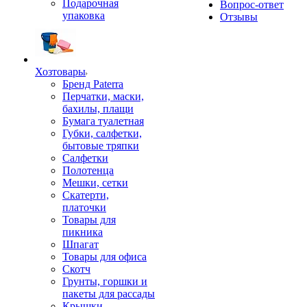
Подарочная
Вопрос-ответ
упаковка
Отзывы
Хозтовары
Бренд Paterra
Перчатки, маски,
бахилы, плащи
Бумага туалетная
Губки, салфетки,
бытовые тряпки
Салфетки
Полотенца
Мешки, сетки
Скатерти,
платочки
Товары для
пикника
Шпагат
Товары для офиса
Скотч
Грунты, горшки и
пакеты для рассады
Крышки