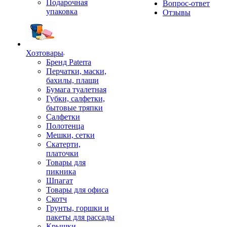
Подарочная
Вопрос-ответ
упаковка
Отзывы
Хозтовары
Бренд Paterra
Перчатки, маски,
бахилы, плащи
Бумага туалетная
Губки, салфетки,
бытовые тряпки
Салфетки
Полотенца
Мешки, сетки
Скатерти,
платочки
Товары для
пикника
Шпагат
Товары для офиса
Скотч
Грунты, горшки и
пакеты для рассады
Крышки