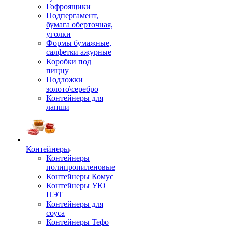
Гофроящики
Подпергамент,
бумага оберточная,
уголки
Формы бумажные,
салфетки ажурные
Коробки под
пиццу
Подложки
золото\серебро
Контейнеры для
лапши
Контейнеры
Контейнеры
полипропиленовые
Контейнеры Комус
Контейнеры УЮ
ПЭТ
Контейнеры для
соуса
Контейнеры Тефо