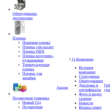
Оборудование,
диспенсеры
Пленки
Пищевая пленка
Пленка для паллет
Пленка ПВХ
Пленка воздушно-
О Компании
пузырьковая
Термоусадочная
История
пленка
компании
Пленки для
Сотрудники
запайки
Оборудование
Дипломы и
Гиб
Акции
сертификаты
упа
Фото и видео
Подарочная упаковка
галерея
Новый Год
Новости
Подарочная
Вопрос-ответ