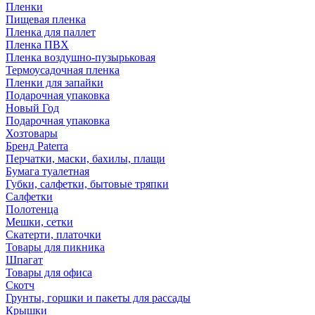
Пленки
Пищевая пленка
Пленка для паллет
Пленка ПВХ
Пленка воздушно-пузырьковая
Термоусадочная пленка
Пленки для запайки
Подарочная упаковка
Новый Год
Подарочная упаковка
Хозтовары
Бренд Paterra
Перчатки, маски, бахилы, плащи
Бумага туалетная
Губки, салфетки, бытовые тряпки
Салфетки
Полотенца
Мешки, сетки
Скатерти, платочки
Товары для пикника
Шпагат
Товары для офиса
Скотч
Грунты, горшки и пакеты для рассады
Крышки