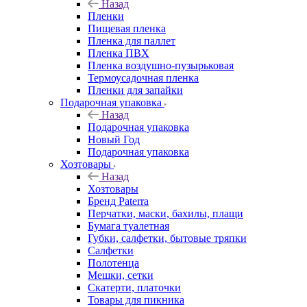
Назад
Пленки
Пищевая пленка
Пленка для паллет
Пленка ПВХ
Пленка воздушно-пузырьковая
Термоусадочная пленка
Пленки для запайки
Подарочная упаковка
Назад
Подарочная упаковка
Новый Год
Подарочная упаковка
Хозтовары
Назад
Хозтовары
Бренд Paterra
Перчатки, маски, бахилы, плащи
Бумага туалетная
Губки, салфетки, бытовые тряпки
Салфетки
Полотенца
Мешки, сетки
Скатерти, платочки
Товары для пикника