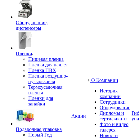
Оборудование,
диспенсеры
Пленки
Пищевая пленка
Пленка для паллет
Пленка ПВХ
Пленка воздушно-
О Компании
пузырьковая
Термоусадочная
История
пленка
компании
Пленки для
Сотрудники
запайки
Оборудование
Дипломы и
Гиб
Акции
сертификаты
упа
Фото и видео
Подарочная упаковка
галерея
Новый Год
Новости