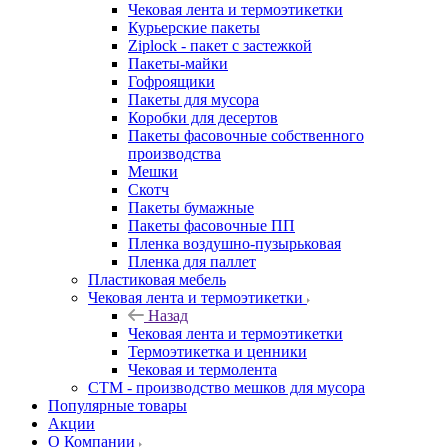
Чековая лента и термоэтикетки
Курьерские пакеты
Ziplock - пакет с застежкой
Пакеты-майки
Гофроящики
Пакеты для мусора
Коробки для десертов
Пакеты фасовочные собственного
производства
Мешки
Скотч
Пакеты бумажные
Пакеты фасовочные ПП
Пленка воздушно-пузырьковая
Пленка для паллет
Пластиковая мебель
Чековая лента и термоэтикетки
Назад
Чековая лента и термоэтикетки
Термоэтикетка и ценники
Чековая и термолента
СТМ - производство мешков для мусора
Популярные товары
Акции
О Компании