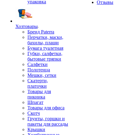
упаковка
Отзывы
Хозтовары
Бренд Paterra
Перчатки, маски,
бахилы, плащи
Бумага туалетная
Губки, салфетки,
бытовые тряпки
Салфетки
Полотенца
Мешки, сетки
Скатерти,
платочки
Товары для
пикника
Шпагат
Товары для офиса
Скотч
Грунты, горшки и
пакеты для рассады
Крышки
Хозяйственные