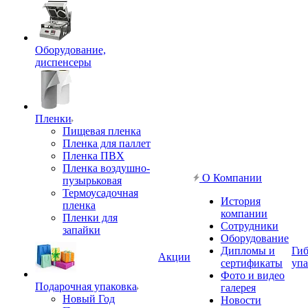
Оборудование,
диспенсеры
Пленки
Пищевая пленка
Пленка для паллет
Пленка ПВХ
Пленка воздушно-
О Компании
пузырьковая
Термоусадочная
История
пленка
компании
Пленки для
Сотрудники
запайки
Оборудование
Дипломы и
Гиб
Акции
сертификаты
упа
Фото и видео
Подарочная упаковка
галерея
Новый Год
Новости