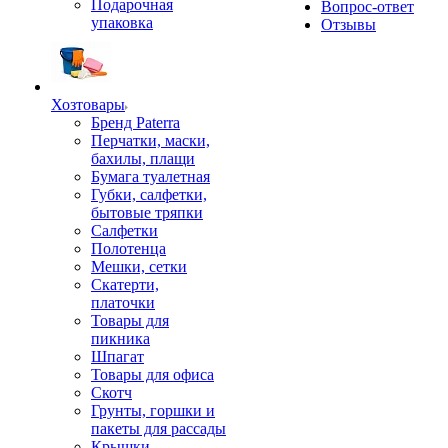
Подарочная
Вопрос-ответ
упаковка
Отзывы
Хозтовары
Бренд Paterra
Перчатки, маски,
бахилы, плащи
Бумага туалетная
Губки, салфетки,
бытовые тряпки
Салфетки
Полотенца
Мешки, сетки
Скатерти,
платочки
Товары для
пикника
Шпагат
Товары для офиса
Скотч
Грунты, горшки и
пакеты для рассады
Крышки