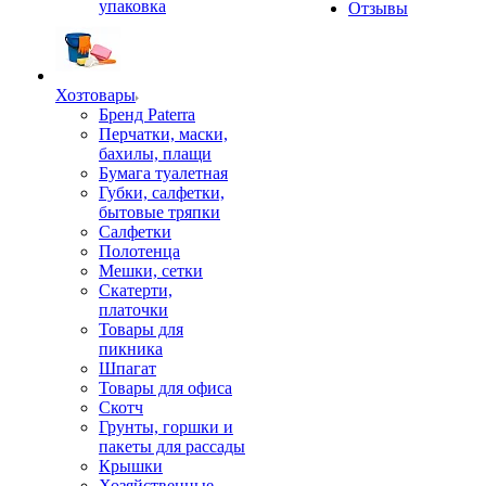
упаковка
Отзывы
Хозтовары
Бренд Paterra
Перчатки, маски,
бахилы, плащи
Бумага туалетная
Губки, салфетки,
бытовые тряпки
Салфетки
Полотенца
Мешки, сетки
Скатерти,
платочки
Товары для
пикника
Шпагат
Товары для офиса
Скотч
Грунты, горшки и
пакеты для рассады
Крышки
Хозяйственные