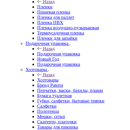
Назад
Пленки
Пищевая пленка
Пленка для паллет
Пленка ПВХ
Пленка воздушно-пузырьковая
Термоусадочная пленка
Пленки для запайки
Подарочная упаковка
Назад
Подарочная упаковка
Новый Год
Подарочная упаковка
Хозтовары
Назад
Хозтовары
Бренд Paterra
Перчатки, маски, бахилы, плащи
Бумага туалетная
Губки, салфетки, бытовые тряпки
Салфетки
Полотенца
Мешки, сетки
Скатерти, платочки
Товары для пикника