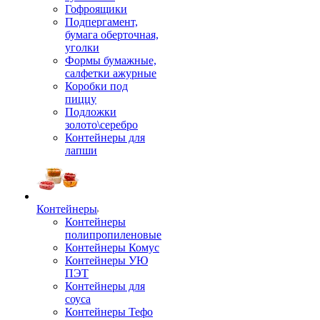
Гофроящики
Подпергамент,
бумага оберточная,
уголки
Формы бумажные,
салфетки ажурные
Коробки под
пиццу
Подложки
золото\серебро
Контейнеры для
лапши
Контейнеры
Контейнеры
полипропиленовые
Контейнеры Комус
Контейнеры УЮ
ПЭТ
Контейнеры для
соуса
Контейнеры Тефо