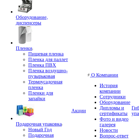
Оборудование,
диспенсеры
Пленки
Пищевая пленка
Пленка для паллет
Пленка ПВХ
Пленка воздушно-
О Компании
пузырьковая
Термоусадочная
История
пленка
компании
Пленки для
Сотрудники
запайки
Оборудование
Дипломы и
Гиб
Акции
сертификаты
упа
Фото и видео
Подарочная упаковка
галерея
Новый Год
Новости
Подарочная
Вопрос-ответ