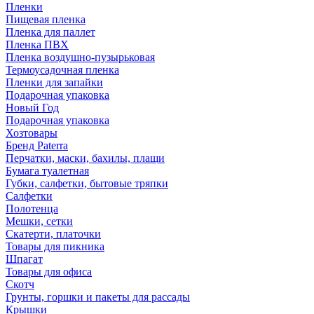
Пленки
Пищевая пленка
Пленка для паллет
Пленка ПВХ
Пленка воздушно-пузырьковая
Термоусадочная пленка
Пленки для запайки
Подарочная упаковка
Новый Год
Подарочная упаковка
Хозтовары
Бренд Paterra
Перчатки, маски, бахилы, плащи
Бумага туалетная
Губки, салфетки, бытовые тряпки
Салфетки
Полотенца
Мешки, сетки
Скатерти, платочки
Товары для пикника
Шпагат
Товары для офиса
Скотч
Грунты, горшки и пакеты для рассады
Крышки