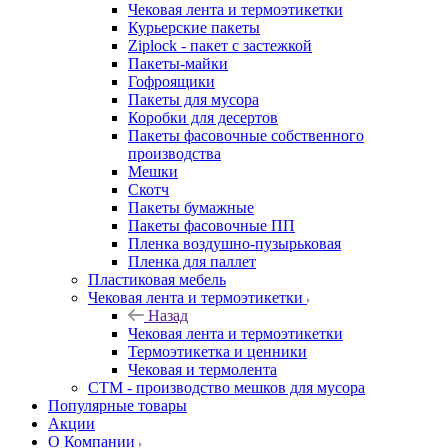
Чековая лента и термоэтикетки
Курьерские пакеты
Ziplock - пакет с застежкой
Пакеты-майки
Гофроящики
Пакеты для мусора
Коробки для десертов
Пакеты фасовочные собственного
производства
Мешки
Скотч
Пакеты бумажные
Пакеты фасовочные ПП
Пленка воздушно-пузырьковая
Пленка для паллет
Пластиковая мебель
Чековая лента и термоэтикетки
Назад
Чековая лента и термоэтикетки
Термоэтикетка и ценники
Чековая и термолента
СТМ - производство мешков для мусора
Популярные товары
Акции
О Компании