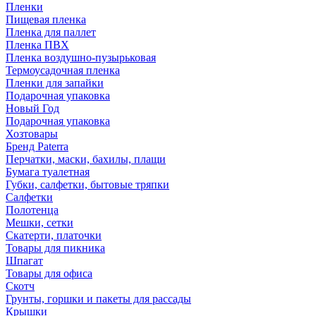
Пленки
Пищевая пленка
Пленка для паллет
Пленка ПВХ
Пленка воздушно-пузырьковая
Термоусадочная пленка
Пленки для запайки
Подарочная упаковка
Новый Год
Подарочная упаковка
Хозтовары
Бренд Paterra
Перчатки, маски, бахилы, плащи
Бумага туалетная
Губки, салфетки, бытовые тряпки
Салфетки
Полотенца
Мешки, сетки
Скатерти, платочки
Товары для пикника
Шпагат
Товары для офиса
Скотч
Грунты, горшки и пакеты для рассады
Крышки