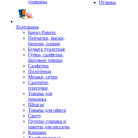
упаковка
Отзывы
Хозтовары
Бренд Paterra
Перчатки, маски,
бахилы, плащи
Бумага туалетная
Губки, салфетки,
бытовые тряпки
Салфетки
Полотенца
Мешки, сетки
Скатерти,
платочки
Товары для
пикника
Шпагат
Товары для офиса
Скотч
Грунты, горшки и
пакеты для рассады
Крышки
Хозяйственные