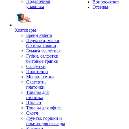
Подарочная
Вопрос-ответ
упаковка
Отзывы
Хозтовары
Бренд Paterra
Перчатки, маски,
бахилы, плащи
Бумага туалетная
Губки, салфетки,
бытовые тряпки
Салфетки
Полотенца
Мешки, сетки
Скатерти,
платочки
Товары для
пикника
Шпагат
Товары для офиса
Скотч
Грунты, горшки и
пакеты для рассады
Крышки