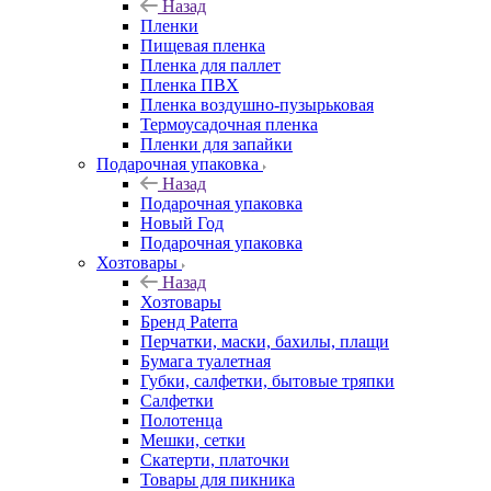
Назад
Пленки
Пищевая пленка
Пленка для паллет
Пленка ПВХ
Пленка воздушно-пузырьковая
Термоусадочная пленка
Пленки для запайки
Подарочная упаковка
Назад
Подарочная упаковка
Новый Год
Подарочная упаковка
Хозтовары
Назад
Хозтовары
Бренд Paterra
Перчатки, маски, бахилы, плащи
Бумага туалетная
Губки, салфетки, бытовые тряпки
Салфетки
Полотенца
Мешки, сетки
Скатерти, платочки
Товары для пикника