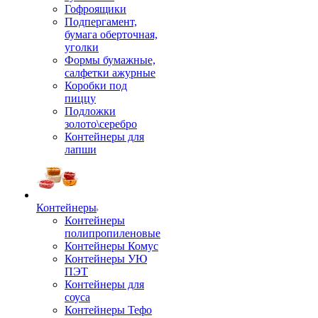
Гофроящики
Подпергамент,
бумага оберточная,
уголки
Формы бумажные,
салфетки ажурные
Коробки под
пиццу
Подложки
золото\серебро
Контейнеры для
лапши
Контейнеры
Контейнеры
полипропиленовые
Контейнеры Комус
Контейнеры УЮ
ПЭТ
Контейнеры для
соуса
Контейнеры Тефо