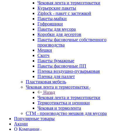
Чековая лента и термоэтикетки
Курьерские пакеты
Ziplock - пакет с застежкой
Пакеты-майки
Гофроящики
Пакеты для мусора
Коробки для десертов
Пакеты фасовочные собственного
производства
Мешки
Скотч
Пакеты бумажные
Пакеты фасовочные ПП
Пленка воздушно-пузырьковая
Пленка для паллет
Пластиковая мебель
Чековая лента и термоэтикетки
Назад
Чековая лента и термоэтикетки
Термоэтикетка и ценники
Чековая и термолента
СТМ - производство мешков для мусора
Популярные товары
Акции
О Компании