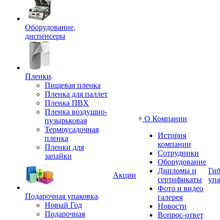
Оборудование,
диспенсеры
Пленки
Пищевая пленка
Пленка для паллет
Пленка ПВХ
Пленка воздушно-
О Компании
пузырьковая
Термоусадочная
История
пленка
компании
Пленки для
Сотрудники
запайки
Оборудование
Дипломы и
Гиб
Акции
сертификаты
упа
Фото и видео
Подарочная упаковка
галерея
Новый Год
Новости
Подарочная
Вопрос-ответ