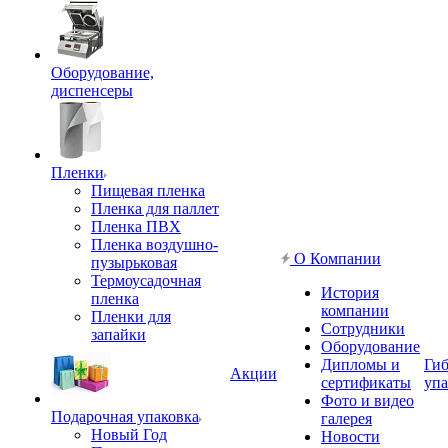
Оборудование,
диспенсеры
Пленки
Пищевая пленка
Пленка для паллет
Пленка ПВХ
Пленка воздушно-
О Компании
пузырьковая
Термоусадочная
История
пленка
компании
Пленки для
Сотрудники
запайки
Оборудование
Дипломы и
Гиб
Акции
сертификаты
упа
Фото и видео
Подарочная упаковка
галерея
Новый Год
Новости