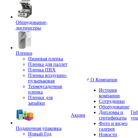
Оборудование,
диспенсеры
Пленки
Пищевая пленка
Пленка для паллет
Пленка ПВХ
Пленка воздушно-
О Компании
пузырьковая
Термоусадочная
История
пленка
компании
Пленки для
Сотрудники
запайки
Оборудование
Дипломы и
Гиб
Акции
сертификаты
упа
Фото и видео
Подарочная упаковка
галерея
Новый Год
Новости