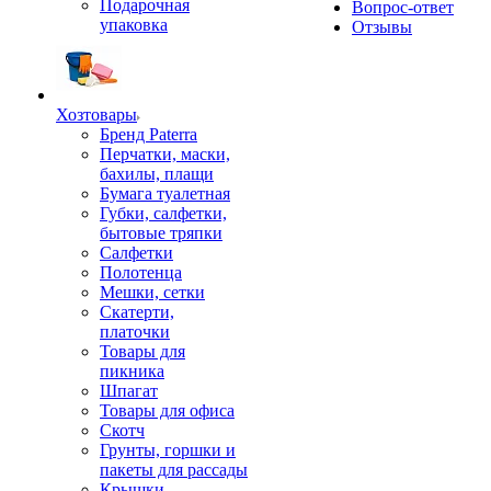
Подарочная
Вопрос-ответ
упаковка
Отзывы
Хозтовары
Бренд Paterra
Перчатки, маски,
бахилы, плащи
Бумага туалетная
Губки, салфетки,
бытовые тряпки
Салфетки
Полотенца
Мешки, сетки
Скатерти,
платочки
Товары для
пикника
Шпагат
Товары для офиса
Скотч
Грунты, горшки и
пакеты для рассады
Крышки