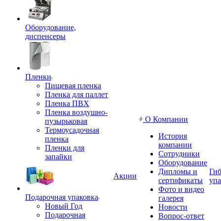
Оборудование,
диспенсеры
Пленки
Пищевая пленка
Пленка для паллет
Пленка ПВХ
Пленка воздушно-
О Компании
пузырьковая
Термоусадочная
История
пленка
компании
Пленки для
Сотрудники
запайки
Оборудование
Дипломы и
Гиб
Акции
сертификаты
упа
Фото и видео
Подарочная упаковка
галерея
Новый Год
Новости
Подарочная
Вопрос-ответ