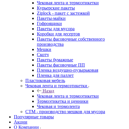
Чековая лента и термоэтикетки
Курьерские пакеты
Ziplock - пакет с застежкой
Пакеты-майки
Гофроящики
Пакеты для мусора
Коробки для десертов
Пакеты фасовочные собственного
производства
Мешки
Скотч
Пакеты бумажные
Пакеты фасовочные ПП
Пленка воздушно-пузырьковая
Пленка для паллет
Пластиковая мебель
Чековая лента и термоэтикетки
Назад
Чековая лента и термоэтикетки
Термоэтикетка и ценники
Чековая и термолента
СТМ - производство мешков для мусора
Популярные товары
Акции
О Компании