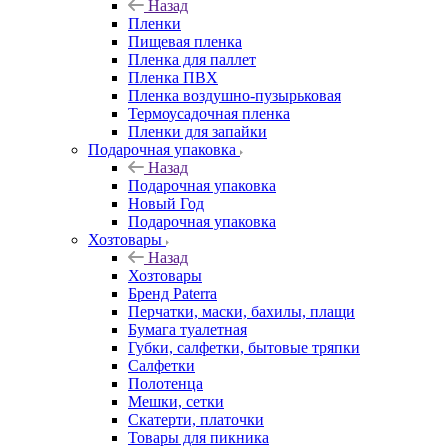
Назад
Пленки
Пищевая пленка
Пленка для паллет
Пленка ПВХ
Пленка воздушно-пузырьковая
Термоусадочная пленка
Пленки для запайки
Подарочная упаковка
Назад
Подарочная упаковка
Новый Год
Подарочная упаковка
Хозтовары
Назад
Хозтовары
Бренд Paterra
Перчатки, маски, бахилы, плащи
Бумага туалетная
Губки, салфетки, бытовые тряпки
Салфетки
Полотенца
Мешки, сетки
Скатерти, платочки
Товары для пикника