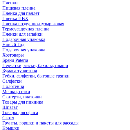
Пленки
Пищевая пленка
Пленка для паллет
Пленка ПВХ
Пленка воздушно-пузырьковая
Термоусадочная пленка
Пленки для запайки
Подарочная упаковка
Новый Год
Подарочная упаковка
Хозтовары
Бренд Paterra
Перчатки, маски, бахилы, плащи
Бумага туалетная
Губки, салфетки, бытовые тряпки
Салфетки
Полотенца
Мешки, сетки
Скатерти, платочки
Товары для пикника
Шпагат
Товары для офиса
Скотч
Грунты, горшки и пакеты для рассады
Крышки