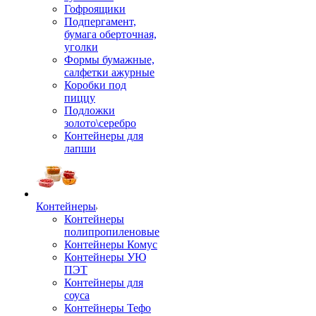
Гофроящики
Подпергамент,
бумага оберточная,
уголки
Формы бумажные,
салфетки ажурные
Коробки под
пиццу
Подложки
золото\серебро
Контейнеры для
лапши
Контейнеры
Контейнеры
полипропиленовые
Контейнеры Комус
Контейнеры УЮ
ПЭТ
Контейнеры для
соуса
Контейнеры Тефо