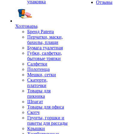
упаковка
Отзывы
Хозтовары
Бренд Paterra
Перчатки, маски,
бахилы, плащи
Бумага туалетная
Губки, салфетки,
бытовые тряпки
Салфетки
Полотенца
Мешки, сетки
Скатерти,
платочки
Товары для
пикника
Шпагат
Товары для офиса
Скотч
Грунты, горшки и
пакеты для рассады
Крышки
Хозяйственные