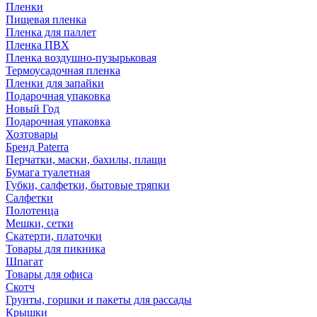
Пленки
Пищевая пленка
Пленка для паллет
Пленка ПВХ
Пленка воздушно-пузырьковая
Термоусадочная пленка
Пленки для запайки
Подарочная упаковка
Новый Год
Подарочная упаковка
Хозтовары
Бренд Paterra
Перчатки, маски, бахилы, плащи
Бумага туалетная
Губки, салфетки, бытовые тряпки
Салфетки
Полотенца
Мешки, сетки
Скатерти, платочки
Товары для пикника
Шпагат
Товары для офиса
Скотч
Грунты, горшки и пакеты для рассады
Крышки