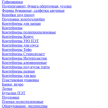
Гофроящики
Подпергамент, бумага оберточная, уголки
Формы бумажные, салфетки ажурные
Коробки под пиццу
Подложки золото\серебро
Контейнеры для лапши
Контейнеры
Контейнеры полипропиленовые
Контейнеры Комус
Контейнеры УЮ ПЭТ
Контейнеры для соуса
Контейнеры Тефо
Контейнеры Стиролпласт
Контейнеры Интерпластик
Контейнеры алюминиевые
Контейнеры под кусок торта
Контейнеры разные
Контейнеры для яиц
Пластиковая упаковка
Банки, ведро
Лотки
Бутылки ПЭТ
Подложки
Пленки полиэтиленовые
Оборудование, диспенсеры