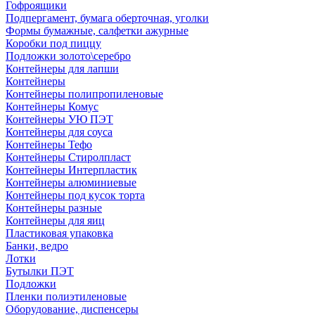
Гофроящики
Подпергамент, бумага оберточная, уголки
Формы бумажные, салфетки ажурные
Коробки под пиццу
Подложки золото\серебро
Контейнеры для лапши
Контейнеры
Контейнеры полипропиленовые
Контейнеры Комус
Контейнеры УЮ ПЭТ
Контейнеры для соуса
Контейнеры Тефо
Контейнеры Стиролпласт
Контейнеры Интерпластик
Контейнеры алюминиевые
Контейнеры под кусок торта
Контейнеры разные
Контейнеры для яиц
Пластиковая упаковка
Банки, ведро
Лотки
Бутылки ПЭТ
Подложки
Пленки полиэтиленовые
Оборудование, диспенсеры