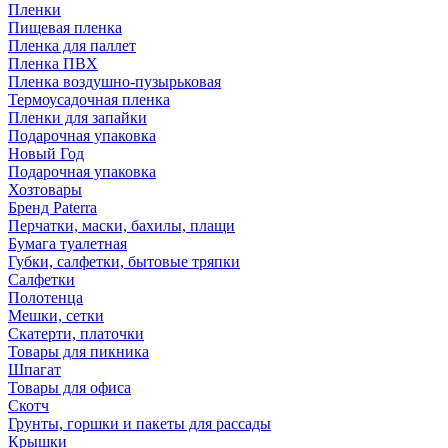
Пленки
Пищевая пленка
Пленка для паллет
Пленка ПВХ
Пленка воздушно-пузырьковая
Термоусадочная пленка
Пленки для запайки
Подарочная упаковка
Новый Год
Подарочная упаковка
Хозтовары
Бренд Paterra
Перчатки, маски, бахилы, плащи
Бумага туалетная
Губки, салфетки, бытовые тряпки
Салфетки
Полотенца
Мешки, сетки
Скатерти, платочки
Товары для пикника
Шпагат
Товары для офиса
Скотч
Грунты, горшки и пакеты для рассады
Крышки