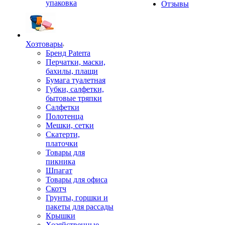
упаковка
Отзывы
Хозтовары
Бренд Paterra
Перчатки, маски,
бахилы, плащи
Бумага туалетная
Губки, салфетки,
бытовые тряпки
Салфетки
Полотенца
Мешки, сетки
Скатерти,
платочки
Товары для
пикника
Шпагат
Товары для офиса
Скотч
Грунты, горшки и
пакеты для рассады
Крышки
Хозяйственные