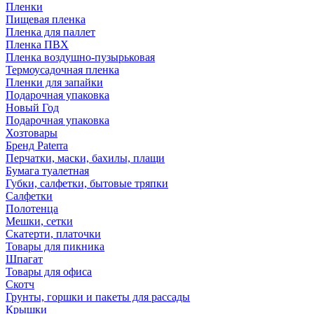
Пленки
Пищевая пленка
Пленка для паллет
Пленка ПВХ
Пленка воздушно-пузырьковая
Термоусадочная пленка
Пленки для запайки
Подарочная упаковка
Новый Год
Подарочная упаковка
Хозтовары
Бренд Paterra
Перчатки, маски, бахилы, плащи
Бумага туалетная
Губки, салфетки, бытовые тряпки
Салфетки
Полотенца
Мешки, сетки
Скатерти, платочки
Товары для пикника
Шпагат
Товары для офиса
Скотч
Грунты, горшки и пакеты для рассады
Крышки