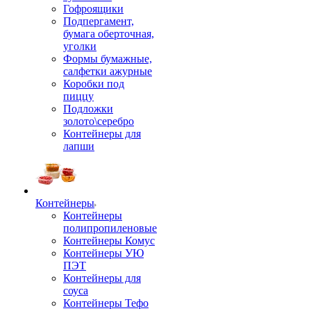
Гофроящики
Подпергамент,
бумага оберточная,
уголки
Формы бумажные,
салфетки ажурные
Коробки под
пиццу
Подложки
золото\серебро
Контейнеры для
лапши
Контейнеры
Контейнеры
полипропиленовые
Контейнеры Комус
Контейнеры УЮ
ПЭТ
Контейнеры для
соуса
Контейнеры Тефо