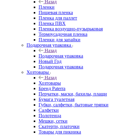
Назад
Пленки
Пищевая пленка
Пленка для паллет
Пленка ПВХ
Пленка воздушно-пузырьковая
Термоусадочная пленка
Пленки для запайки
Подарочная упаковка
Назад
Подарочная упаковка
Новый Год
Подарочная упаковка
Хозтовары
Назад
Хозтовары
Бренд Paterra
Перчатки, маски, бахилы, плащи
Бумага туалетная
Губки, салфетки, бытовые тряпки
Салфетки
Полотенца
Мешки, сетки
Скатерти, платочки
Товары для пикника