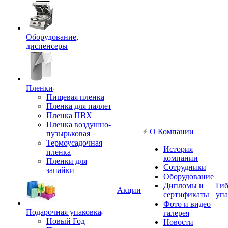
Оборудование,
диспенсеры
Пленки
Пищевая пленка
Пленка для паллет
Пленка ПВХ
Пленка воздушно-
О Компании
пузырьковая
Термоусадочная
История
пленка
компании
Пленки для
Сотрудники
запайки
Оборудование
Дипломы и
Гиб
Акции
сертификаты
упа
Фото и видео
Подарочная упаковка
галерея
Новый Год
Новости