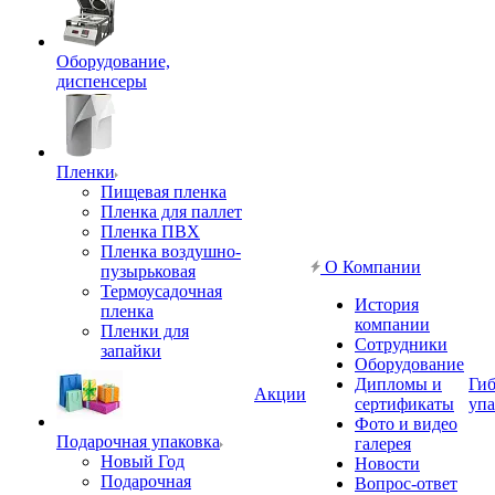
Оборудование,
диспенсеры
Пленки
Пищевая пленка
Пленка для паллет
Пленка ПВХ
Пленка воздушно-
О Компании
пузырьковая
Термоусадочная
История
пленка
компании
Пленки для
Сотрудники
запайки
Оборудование
Дипломы и
Гиб
Акции
сертификаты
упа
Фото и видео
Подарочная упаковка
галерея
Новый Год
Новости
Подарочная
Вопрос-ответ