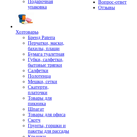
Подарочная
Вопрос-ответ
упаковка
Отзывы
Хозтовары
Бренд Paterra
Перчатки, маски,
бахилы, плащи
Бумага туалетная
Губки, салфетки,
бытовые тряпки
Салфетки
Полотенца
Мешки, сетки
Скатерти,
платочки
Товары для
пикника
Шпагат
Товары для офиса
Скотч
Грунты, горшки и
пакеты для рассады
Крышки