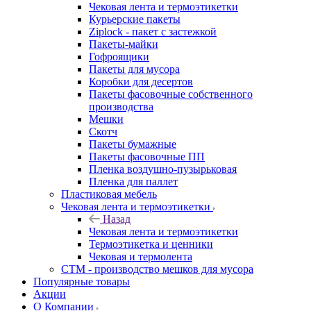
Чековая лента и термоэтикетки
Курьерские пакеты
Ziplock - пакет с застежкой
Пакеты-майки
Гофроящики
Пакеты для мусора
Коробки для десертов
Пакеты фасовочные собственного
производства
Мешки
Скотч
Пакеты бумажные
Пакеты фасовочные ПП
Пленка воздушно-пузырьковая
Пленка для паллет
Пластиковая мебель
Чековая лента и термоэтикетки
Назад
Чековая лента и термоэтикетки
Термоэтикетка и ценники
Чековая и термолента
СТМ - производство мешков для мусора
Популярные товары
Акции
О Компании